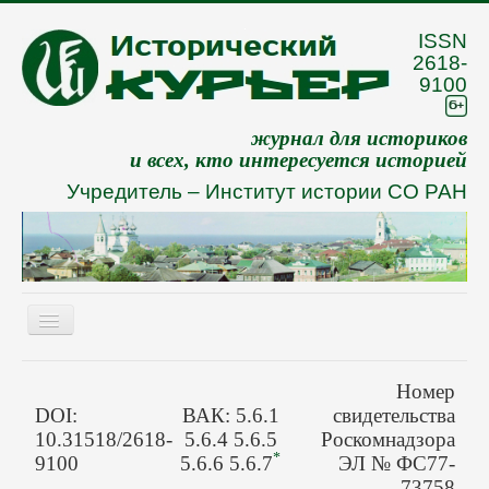
ISSN
2618-
9100
журнал для историков
и всех, кто интересуется историей
Учредитель –
Институт истории СО РАН
Включить/
выключить
навигацию
Eng
Номер
О журнале
DOI:
ВАК: 5.6.1
свидетельства
10.31518/2618-
5.6.4 5.6.5
Роскомнадзора
Архив
*
9100
5.6.6 5.6.7
ЭЛ № ФС77-
73758