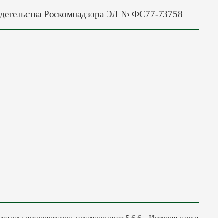
детельства Роскомнадзора ЭЛ № ФС77-73758
 методы исторического исследования; 5.6.6 – История науки