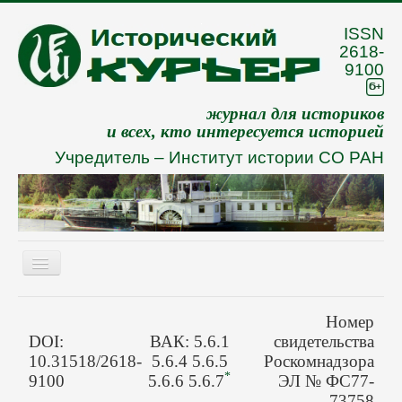
ISSN
2618-
9100
журнал для историков
и всех, кто интересуется историей
Учредитель –
Институт истории СО РАН
Включить/
выключить
навигацию
Eng
Номер
О журнале
DOI:
ВАК: 5.6.1
свидетельства
10.31518/2618-
5.6.4 5.6.5
Роскомнадзора
Архив
*
9100
5.6.6 5.6.7
ЭЛ № ФС77-
73758