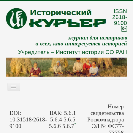
ISSN
2618-
9100
журнал для историков
и всех, кто интересуется историей
Учредитель –
Институт истории СО РАН
Включить/
выключить
навигацию
Eng
Номер
О журнале
DOI:
ВАК: 5.6.1
свидетельства
10.31518/2618-
5.6.4 5.6.5
Роскомнадзора
Архив
*
9100
5.6.6 5.6.7
ЭЛ № ФС77-
73758